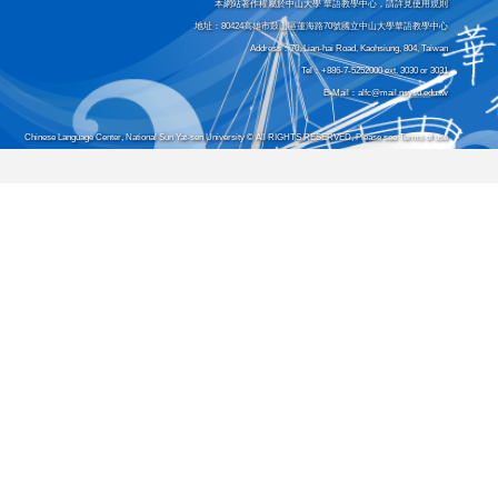
本網站著作權屬於中山大學 華語教學中心，請詳見使用規則
地址：80424高雄市鼓山區蓮海路70號國立中山大學華語教學中心
Address：70, Lian-hai Road, Kaohsiung, 804, Taiwan
Tel：+886-7-5252000 ext. 3030 or 3031
E-Mail：alfc@mail.nsysu.edu.tw
Chinese Language Center, National Sun Yat-sen University © All RIGHTS RESERVED, Please see Terms of use