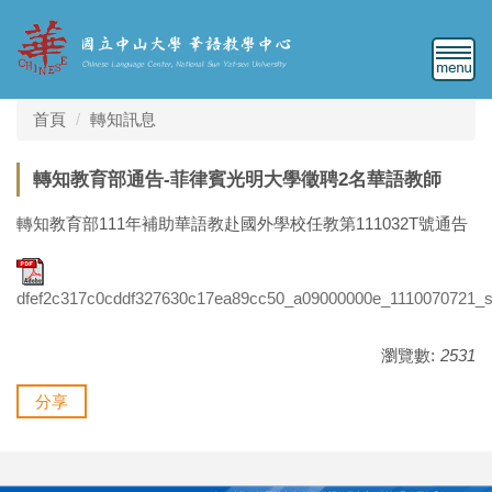
跳
到
主
要
內
首頁
轉知訊息
容
區
轉知教育部通告-菲律賓光明大學徵聘2名華語教師
轉知教育部111年補助華語教赴國外學校任教第111032T號通告
dfef2c317c0cddf327630c17ea89cc50_a09000000e_1110070721_s
瀏覽數:
2531
分享